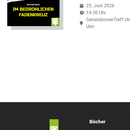
25. Juni 2026
14.30 Uhr
GenerationenTreff Ulm
Ulm
Bücher