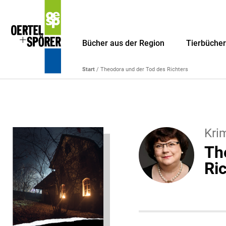
Bücher aus der Region
Tierbüche
Start
/ Theodora und der Tod des Richters
Kri
Th
Ri