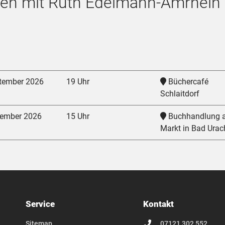
gen mit Ruth Edelmann-Amrhein
ptember 2026
19 Uhr
Büchercafé
Schlaitdorf
vember 2026
15 Uhr
Buchhandlung 
Markt in Bad Urac
Service
Kontakt
Sitemap
07121 302 552