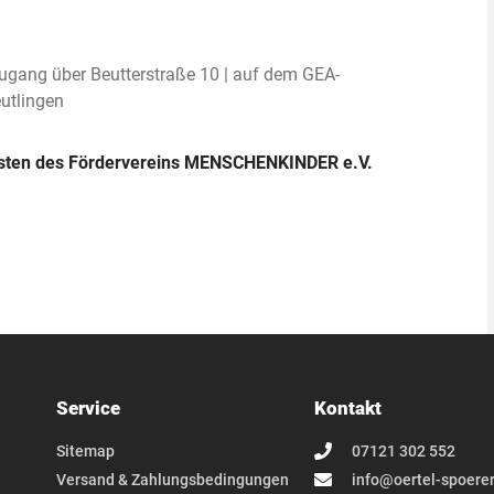
Zugang über Beutterstraße 10 | auf dem GEA-
eutlingen
unsten des Fördervereins MENSCHENKINDER e.V.
Service
Kontakt
Sitemap
07121 302 552
Versand & Zahlungsbedingungen
info@oertel-spoerer