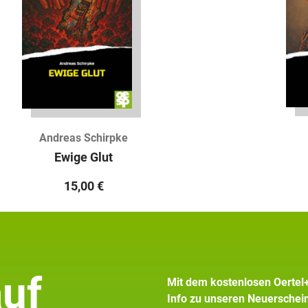
Andreas Schirpke
Ewige Glut
15,00
€
auf
Mit dem kostenlosen Oertel
Info zu unseren Neuersche