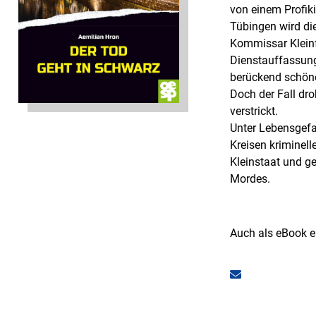
von einem Profikil
Tübingen wird di
Kommissar Kleinf
Dienstauffassung,
berückend schöne
Doch der Fall droh
verstrickt.
Unter Lebensgefah
Kreisen kriminell
Kleinstaat und ge
Mordes.
Auch als eBook er