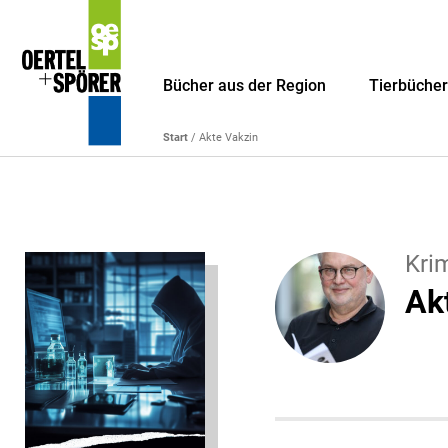
Bücher aus der Region
Tierbüche
Start
/ Akte Vakzin
Kri
Ak