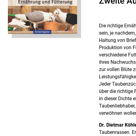
Zweite A
Die richtige Ern
sein, je nachdem
Haltung von Brie
Produktion von F
verschiedene Fut
ihres Nachwuchse
zur vollen Blüte 
Leistungsfähigkei
Jeder Taubenzücht
über die richtige
in dieser Dichte 
Taubenliebhaber,
verwöhnen wollen
Dr. Dietmar Köhl
Taubenrassen. Er 