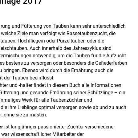
uflage 2017
ährung und Fütterung von Tauben kann sehr unterschiedlich
, welche Ziele man verfolgt wie Rassetaubenzucht, die
ftauben, Hochfliegern oder Purzeltauben oder die
leischtauben. Auch innerhalb des Jahreszyklus sind
termischungen notwendig, um die Tauben für die Aufzucht
s bestens zu versorgen oder besonders die Gefiederfarben
zu bringen. Ebenso wird durch die Ernährung auch die
t der Tauben beeinflusst.
er und -halter findet in diesem Buch alle Informationen
 Fütterung und gesunde Ernährung seiner Schützlinge – ein
einmaliges Werk für alle Taubenzüchter und
 die ihre Lieblinge optimal versorgen sowie ab und zu auch
, ohne sie zu mästen.
er
ist langjähriger passionierter Züchter verschiedener
war wissenschaftlicher Mitarbeiter der