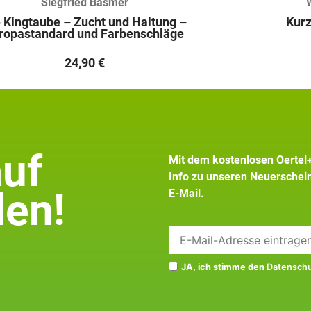
Siegfried Basmer
 Kingtaube – Zucht und Haltung –
Kurz
ropastandard und Farbenschläge
24,90
€
auf
Mit dem kostenlosen Oertel
Info zu unseren Neuersche
en!
E-Mail.
JA, ich stimme den
Datensch