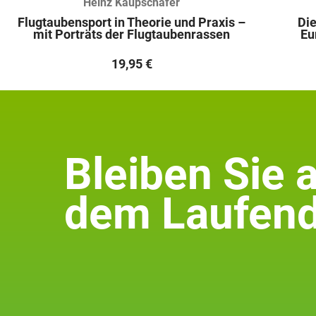
Heinz Kaupschäfer
Flugtaubensport in Theorie und Praxis –
Die
mit Porträts der Flugtaubenrassen
Eu
19,95
€
Bleiben Sie 
dem Laufend