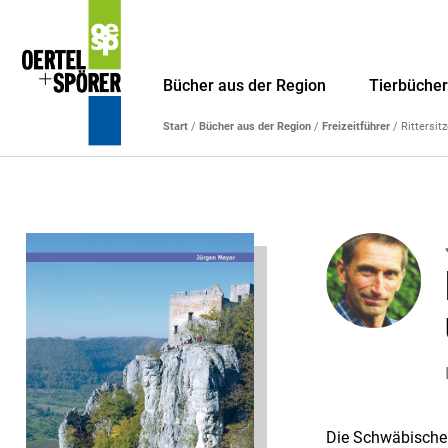
Bücher aus der Region
Tierbüche
Start
/
Bücher aus der Region
/
Freizeitführer
/ Rittersit
Die Schwäbische A