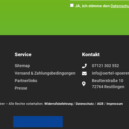
JA, ich stimme den
Datensch
Service
Kontakt
Sitemap
07121 302 552
Versand & Zahlungsbedingungen
info@oertel-spoerer
Partnerlinks
Beutterstraße 10
72764 Reutlingen
Presse
örer – Alle Rechte vorbehalten.
Widerrufsbelehrung
/
Datenschutz
/
AGB
/
Impressum
Vertrag widerrufen