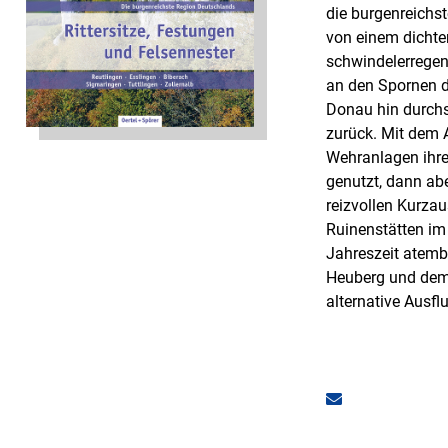
die burgenreichst
von einem dichte
schwindelerregen
an den Spornen de
Donau hin durchsc
zurück. Mit dem 
Wehranlagen ihre 
genutzt, dann ab
reizvollen Kurza
Ruinenstätten im 
Jahreszeit atem
Heuberg und dem 
alternative Ausfl