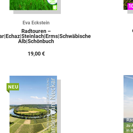
Eva Eckstein
Radtouren –
ar|Echaz|Steinlach|Erms|Schwäbische
Alb|Schönbuch
19,00
€