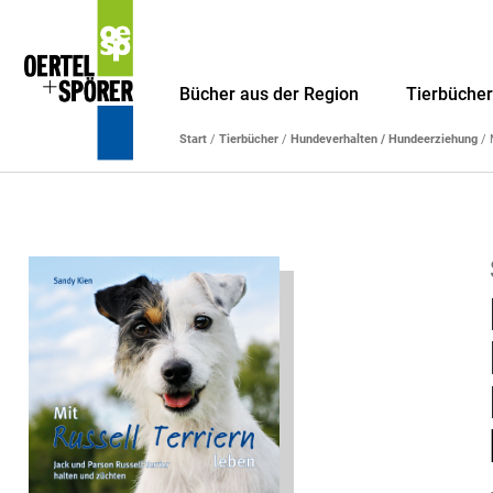
Bücher aus der Region
Tierbüche
Start
/
Tierbücher
/
Hundeverhalten / Hundeerziehung
/ 