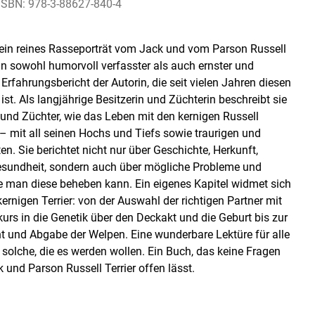
ISBN: 978-3-88627-840-4
kein reines Rasseporträt vom Jack und vom Parson Russell
ein sowohl humorvoll verfasster als auch ernster und
rfahrungsbericht der Autorin, die seit vielen Jahren diesen
ist. Als langjährige Besitzerin und Züchterin beschreibt sie
 und Züchter, wie das Leben mit den kernigen Russell
 – mit all seinen Hochs und Tiefs sowie traurigen und
. Sie berichtet nicht nur über Geschichte, Herkunft,
sundheit, sondern auch über mögliche Probleme und
ie man diese beheben kann. Ein eigenes Kapitel widmet sich
kernigen Terrier: von der Auswahl der richtigen Partner mit
urs in die Genetik über den Deckakt und die Geburt bis zur
ht und Abgabe der Welpen. Eine wunderbare Lektüre für alle
solche, die es werden wollen. Ein Buch, das keine Fragen
und Parson Russell Terrier offen lässt.