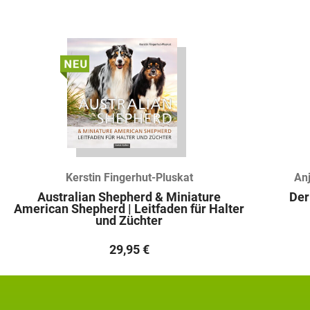
Kerstin Fingerhut-Pluskat
Anj
Australian Shepherd & Miniature
Der
American Shepherd | Leitfaden für Halter
und Züchter
29,95
€