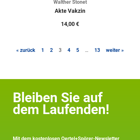
Walther Stonet
Akte Vakzin
14,00
€
« zurück
1
2
3
4
5
…
13
weiter »
Bleiben Sie auf
dem Laufenden!
Mit dem kostenlosen Oertel+Spörer-Newsletter